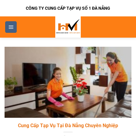
Bỏ
CÔNG TY CUNG CẤP TẠP VỤ SỐ 1 ĐÀ NẴNG
qua
nội
dung
Cung Cấp Tạp Vụ Tại Đà Nẵng Chuyên Nghiệp